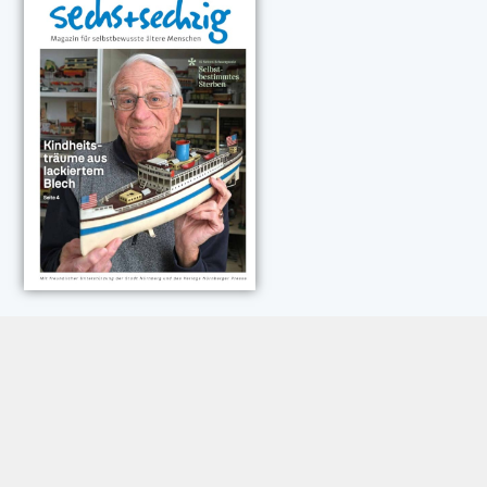
NEUESTE KOMMENTARE:
Rose Göttmann
zu
Das war schick: der Knicks
Andreas Dautermann
zu
Neue Betrugsmasche am
Smartphone
Klaus Peter Dorschu
zu
Neue Betrugsmasche am
Smartphone