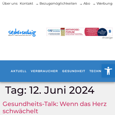
Über uns
Kontakt
→ Bezugsmöglichkeiten
→ Abo
→ Werbung
Anzeige
Werkzeug
AKTUELL
VERBRAUCHER
GESUNDHEIT
TECHNIK
WO
Tag:
12. Juni 2024
Gesundheits-Talk: Wenn das Herz
schwächelt