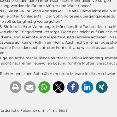
chsene Kinder, deren Eltern sich nicht mehr allein versorgen
ung werden sie für ihre Mütter und Väter finden?
 B. Sie ist 74, ihr Sohn Andreas 49. Die alte Dame lebte allein in
n leichten Schlaganfall. Der Sohn holte sie übergangsweise zu
ie soll es langfristig weitergehen?
86. Sie lebt in ihrer Wohnung in München, ihre Tochter Martina K
 von einem Pflegedienst versorgt. Doch das reicht auf Dauer nic
d eine lang ersehnte und ersparte Australienreise antreten. Was
sweise auf keinen Fall in ein Heim. Auch nicht in eine Tagespfl
tina die Reise dennoch antreten können? Und wie soll es danach
ank.
rige, an Alzheimer leidende Mutter in Berlin-Lichtenberg. Immer
 sucht nach einer liebevollen Lösung für ihre Mutter. Sie scha
Töchter und einen Sohn über mehrere Monate in dieser schwieri
forderliche Felder sind mit
*
markiert