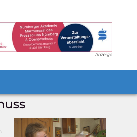
Anzeige
muss
:
n