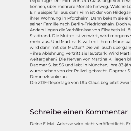
Reportage. Der Film von Uta Claus begleitet erwa
können, über mehrere Monate hinweg. Welche Lös
Ein Beispielfall aus dem Film ist der von Hildegard
ihrer Wohnung in Pforzheim. Dann bekam sie eine
seiner Familie nach Berlin-Friedrichshain. Doch w
Anders liegen die Verhältnisse von Elisabeth M., 
Stadtrand. Die Mutter ist verwirrt, wird morgens
mehr aus. Und Martina K. will mit ihrem Mann bal
wird dann mit der Mutter? Die will auch übergang
– ihre Ablehnung vertritt sie lautstark. Wird Mar
weitergehen? Die Nerven von Martina K. liegen bl
Dagmar S. ist 56 und lebt in München, ihre 83-jäh
wurde schon von der Polizei gebracht. Dagmar S.
Demenzkranke an.
Die ZDF-Reportage von Uta Claus begleitet zwei 
Schreibe einen Kommentar
Deine E-Mail-Adresse wird nicht veröffentlicht.
Er