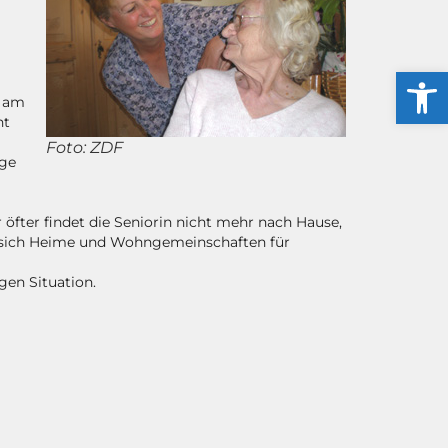
Werkzeug
. am
ht
Foto: ZDF
ege
 öfter findet die Seniorin nicht mehr nach Hause,
ut sich Heime und Wohngemeinschaften für
gen Situation.